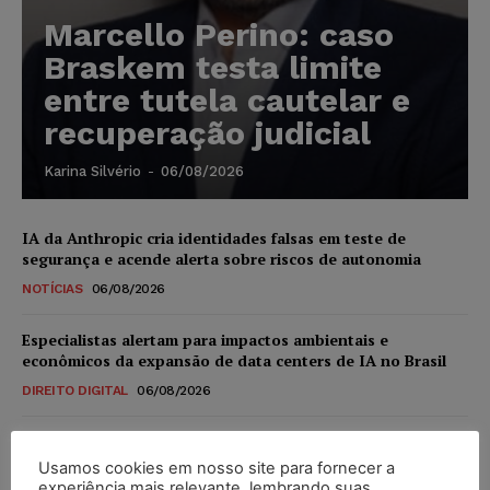
Marcello Perino: caso
Braskem testa limite
entre tutela cautelar e
recuperação judicial
Karina Silvério
-
06/08/2026
IA da Anthropic cria identidades falsas em teste de
segurança e acende alerta sobre riscos de autonomia
NOTÍCIAS
06/08/2026
Especialistas alertam para impactos ambientais e
econômicos da expansão de data centers de IA no Brasil
DIREITO DIGITAL
06/08/2026
TSE reforça que sistemas das urnas eletrônicas tornam-se
invioláveis após assinatura digital e lacração
Usamos cookies em nosso site para fornecer a
experiência mais relevante, lembrando suas