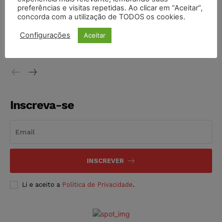
NOTÍCIAS
06/08/2026
preferências e visitas repetidas. Ao clicar em “Aceitar”,
concorda com a utilização de TODOS os cookies.
STF inicia julgamento sobre constitucionalidade da
proibição dos jogos de azar no Brasil
Configurações
Aceitar
NOTÍCIAS
06/08/2026
Inscreva-se
INSCREVER
Li e aceito a
Política de Privacidade
.