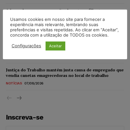
Advogado preso por suspeita de matar o filho tem
inscrição suspensa pela OAB-TO
Usamos cookies em nosso site para fornecer a
NOTÍCIAS
07/08/2026
experiência mais relevante, lembrando suas
preferências e visitas repetidas. Ao clicar em “Aceitar”,
concorda com a utilização de TODOS os cookies.
STF amplia isenção de IBS e CBS na compra de veículos
novos para pessoas com deficiência e autistas de todos os
Configurações
Aceitar
níveis
DIREITO TRIBUTÁRIO
07/08/2026
Justiça do Trabalho mantém justa causa de empregado que
vendia canetas emagrecedoras no local de trabalho
NOTÍCIAS
07/08/2026
Inscreva-se