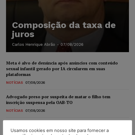
Composição da taxa de
juros
Carlos Henrique Abrão
-
07/08/2026
Meta é alvo de denúncia após anúncios com conteúdo
sexual infantil gerado por IA circularem em suas
plataformas
NOTÍCIAS
07/08/2026
Advogado preso por suspeita de matar o filho tem
inscrição suspensa pela OAB-TO
NOTÍCIAS
07/08/2026
STF amplia isenção de IBS e CBS na compra de veículos
novos para pessoas com deficiência e autistas de todos os
Usamos cookies em nosso site para fornecer a