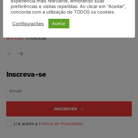
experiência mais relevante, lembrando suas
níveis
preferências e visitas repetidas. Ao clicar em “Aceitar”,
DIREITO TRIBUTÁRIO
07/08/2026
concorda com a utilização de TODOS os cookies.
Configurações
Aceitar
Justiça do Trabalho mantém justa causa de empregado que
vendia canetas emagrecedoras no local de trabalho
NOTÍCIAS
07/08/2026
Inscreva-se
INSCREVER
Li e aceito a
Política de Privacidade
.