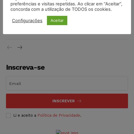
preferências e visitas repetidas. Ao clicar em “Aceitar”,
DIREITO TRIBUTÁRIO
07/08/2026
concorda com a utilização de TODOS os cookies.
Justiça do Trabalho mantém justa causa de empregado que
Configurações
Aceitar
vendia canetas emagrecedoras no local de trabalho
NOTÍCIAS
07/08/2026
Inscreva-se
INSCREVER
Li e aceito a
Política de Privacidade
.