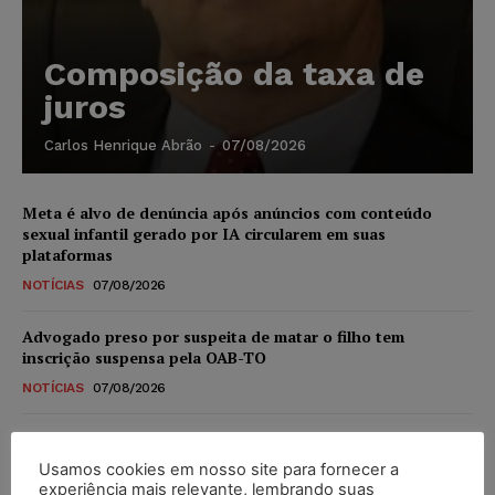
Composição da taxa de
juros
Carlos Henrique Abrão
-
07/08/2026
Meta é alvo de denúncia após anúncios com conteúdo
sexual infantil gerado por IA circularem em suas
plataformas
NOTÍCIAS
07/08/2026
Advogado preso por suspeita de matar o filho tem
inscrição suspensa pela OAB-TO
NOTÍCIAS
07/08/2026
STF amplia isenção de IBS e CBS na compra de veículos
novos para pessoas com deficiência e autistas de todos os
Usamos cookies em nosso site para fornecer a
níveis
experiência mais relevante, lembrando suas