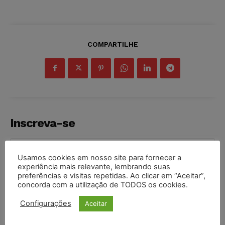
COMPARTILHE
Inscreva-se
Usamos cookies em nosso site para fornecer a
experiência mais relevante, lembrando suas
preferências e visitas repetidas. Ao clicar em “Aceitar”,
INSCREVER
concorda com a utilização de TODOS os cookies.
Configurações
Aceitar
Li e aceito a
Política de Privacidade
.