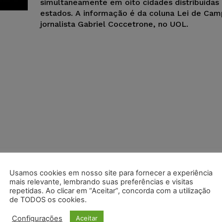
simultaneamente em oito cidades distribuídas 
estados. A informação é da coluna Lei de Ca
jornalista Gabriel Coccetrone, no UOL.
Usamos cookies em nosso site para fornecer a experiência
mais relevante, lembrando suas preferências e visitas
repetidas. Ao clicar em “Aceitar”, concorda com a utilização
de TODOS os cookies.
Configurações
Aceitar