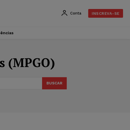
Conta
INSCREVA-SE
dências
ás (MPGO)
BUSCAR