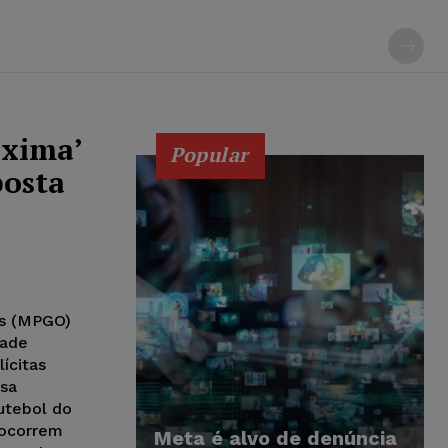
áxima’
Popular
osta
e
ás (MPGO)
dade
ícitas
osa
futebol do
 ocorrem
Meta é alvo de denúncia