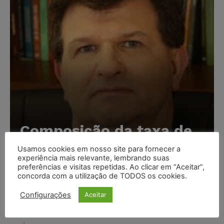
Composição da taxa de
juros
Usamos cookies em nosso site para fornecer a
experiência mais relevante, lembrando suas
Carlos Henrique Abrão
-
07/08/2026
preferências e visitas repetidas. Ao clicar em “Aceitar”,
concorda com a utilização de TODOS os cookies.
Meta é alvo de denúncia após anúncios com conteúdo
Configurações
Aceitar
sexual infantil gerado por IA circularem em suas
plataformas