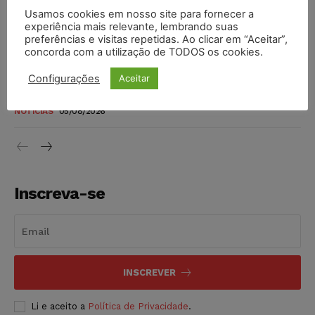
Justiça de SP rejeita ação da família de Alexandre de
Usamos cookies em nosso site para fornecer a
Moraes contra senador Alessandro Vieira
experiência mais relevante, lembrando suas
preferências e visitas repetidas. Ao clicar em “Aceitar”,
NOTÍCIAS
05/08/2026
concorda com a utilização de TODOS os cookies.
Conselho Nacional de Justiça determina afastamento da
Configurações
Aceitar
juíza Gabriela Hardt por dois anos
NOTÍCIAS
05/08/2026
Inscreva-se
INSCREVER
Li e aceito a
Política de Privacidade
.