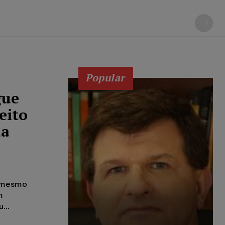
Popular
gue
eito
da
, mesmo
m
...