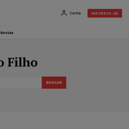
Conta
INSCREVA-SE
dências
o Filho
BUSCAR