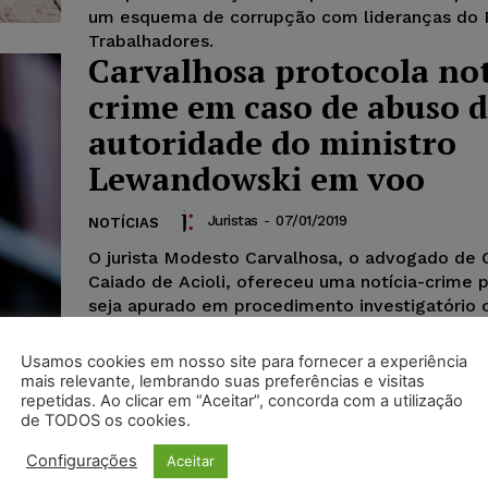
um esquema de corrupção com lideranças do P
Trabalhadores.
Carvalhosa protocola not
crime em caso de abuso 
autoridade do ministro
Lewandowski em voo
Juristas
-
07/01/2019
NOTÍCIAS
O jurista Modesto Carvalhosa, o advogado de C
Caiado de Acioli, ofereceu uma notícia-crime 
seja apurado em procedimento investigatório c
prática de suposto crime de abuso de autorid
ministro do Supremo Tribunal Federal (STF) Ri
Usamos cookies em nosso site para fornecer a experiência
Lewandowski, assim como do técnico judiciári
mais relevante, lembrando suas preferências e visitas
repetidas. Ao clicar em “Aceitar”, concorda com a utilização
identificado como Alexandre Gorgola e de age
de TODOS os cookies.
Polícia Federal não identificados.
Configurações
Aceitar