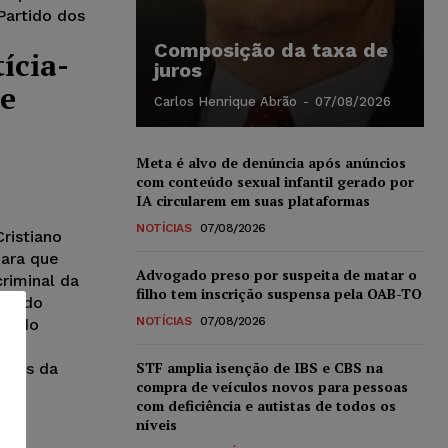
artido dos
Composição da taxa de
ícia-
juros
de
Carlos Henrique Abrão
-
07/08/2026
Meta é alvo de denúncia após anúncios
com conteúdo sexual infantil gerado por
IA circularem em suas plataformas
NOTÍCIAS
07/08/2026
ristiano
para que
Advogado preso por suspeita de matar o
riminal da
filho tem inscrição suspensa pela OAB-TO
ade do
NOTÍCIAS
07/08/2026
cardo
o
STF amplia isenção de IBS e CBS na
ntes da
compra de veículos novos para pessoas
com deficiência e autistas de todos os
níveis