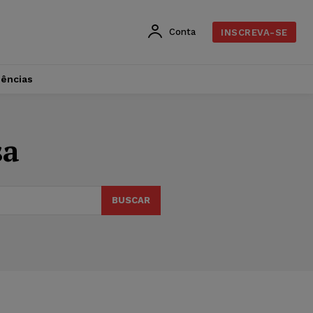
Conta
INSCREVA-SE
dências
sa
BUSCAR