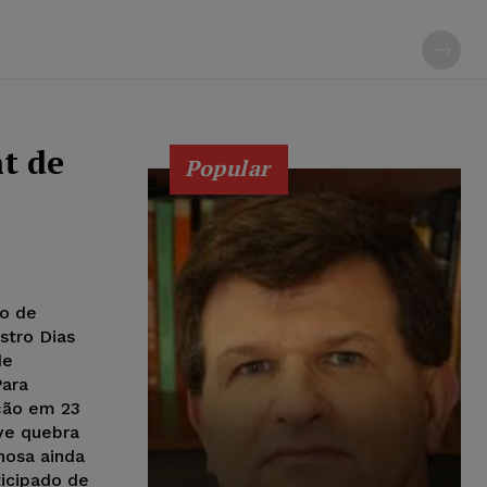
t de
Popular
do de
stro Dias
de
Para
ição em 23
ve quebra
hosa ainda
ticipado de