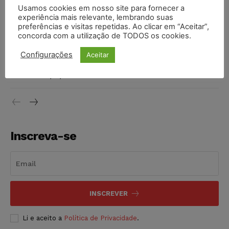
Justiça de SP rejeita ação da família de Alexandre de
Usamos cookies em nosso site para fornecer a
Moraes contra senador Alessandro Vieira
experiência mais relevante, lembrando suas
preferências e visitas repetidas. Ao clicar em “Aceitar”,
NOTÍCIAS
05/08/2026
concorda com a utilização de TODOS os cookies.
Conselho Nacional de Justiça determina afastamento da
Configurações
Aceitar
juíza Gabriela Hardt por dois anos
NOTÍCIAS
05/08/2026
Inscreva-se
INSCREVER
Li e aceito a
Política de Privacidade
.