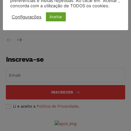
preferências e visitas repetidas. Ao clicar em “Aceitar”,
concorda com a utilização de TODOS os cookies.
Justiça do Trabalho mantém justa causa de empregado que
Configurações
Aceitar
vendia canetas emagrecedoras no local de trabalho
NOTÍCIAS
07/08/2026
Inscreva-se
INSCREVER
Li e aceito a
Política de Privacidade
.