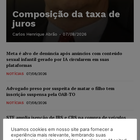
Composição da taxa de
juros
Carlos Henrique Abrão
-
07/08/2026
Meta é alvo de denúncia após anúncios com conteúdo
sexual infantil gerado por IA circularem em suas
plataformas
NOTÍCIAS
07/08/2026
Advogado preso por suspeita de matar o filho tem
inscrição suspensa pela OAB-TO
NOTÍCIAS
07/08/2026
STF amplia isenção de IBS e CBS na compra de veículos
novos para pessoas com deficiência e autistas de todos os
níveis
Usamos cookies em nosso site para fornecer a
experiência mais relevante, lembrando suas
DIREITO TRIBUTÁRIO
07/08/2026