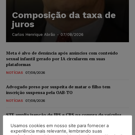
Composição da taxa de
juros
Carlos Henrique Abrão
-
07/08/2026
Meta é alvo de denúncia após anúncios com conteúdo
sexual infantil gerado por IA circularem em suas
plataformas
NOTÍCIAS
07/08/2026
Advogado preso por suspeita de matar o filho tem
inscrição suspensa pela OAB-TO
NOTÍCIAS
07/08/2026
STF amplia isenção de IBS e CBS na compra de veículos
novos para pessoas com deficiência e autistas de todos os
Usamos cookies em nosso site para fornecer a
níveis
experiência mais relevante, lembrando suas
DIREITO TRIBUTÁRIO
07/08/2026