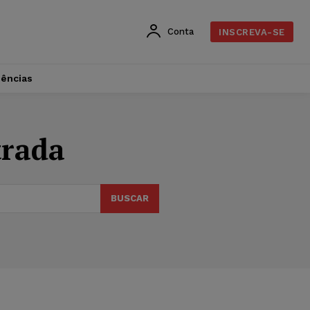
Conta
INSCREVA-SE
dências
trada
BUSCAR