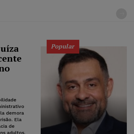
Popular
uíza
cente
 no
ilidade
nistrativo
pela demora
risão. Ela
acia de
ns adultos.