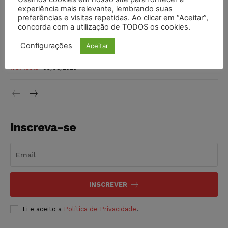
invioláveis após assinatura digital e lacração
experiência mais relevante, lembrando suas
preferências e visitas repetidas. Ao clicar em “Aceitar”,
NOTÍCIAS
06/08/2026
concorda com a utilização de TODOS os cookies.
STF inicia julgamento sobre constitucionalidade da
Configurações
Aceitar
proibição dos jogos de azar no Brasil
NOTÍCIAS
06/08/2026
Inscreva-se
INSCREVER
Li e aceito a
Política de Privacidade
.