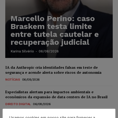
Marcello Perino: caso
Braskem testa limite
entre tutela cautelar e
recuperação judicial
Karina Silvério
-
06/08/2026
IA da Anthropic cria identidades falsas em teste de
segurança e acende alerta sobre riscos de autonomia
NOTÍCIAS
06/08/2026
Especialistas alertam para impactos ambientais e
econômicos da expansão de data centers de IA no Brasil
DIREITO DIGITAL
06/08/2026
TSE reforça que sistemas das urnas eletrônicas tornam-se
Usamos cookies em nosso site para fornecer a