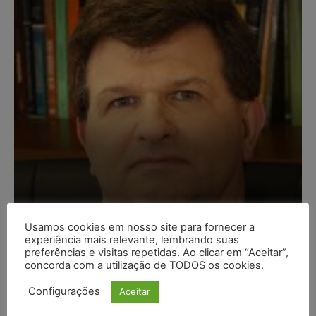
Composição da taxa de
Usamos cookies em nosso site para fornecer a
juros
experiência mais relevante, lembrando suas
preferências e visitas repetidas. Ao clicar em “Aceitar”,
Carlos Henrique Abrão
-
07/08/2026
concorda com a utilização de TODOS os cookies.
Configurações
Aceitar
Meta é alvo de denúncia após anúncios com conteúdo