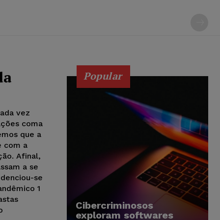
da
Popular
cada vez
pações coma
remos que a
e com a
ão. Afinal,
assam a se
idenciou-se
pandêmico 1
astas
Cibercriminosos
o
exploram softwares