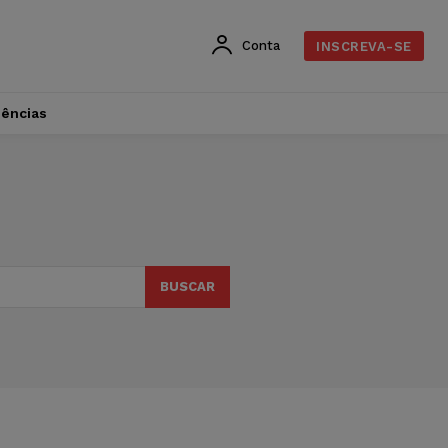
Conta
INSCREVA-SE
dências
BUSCAR