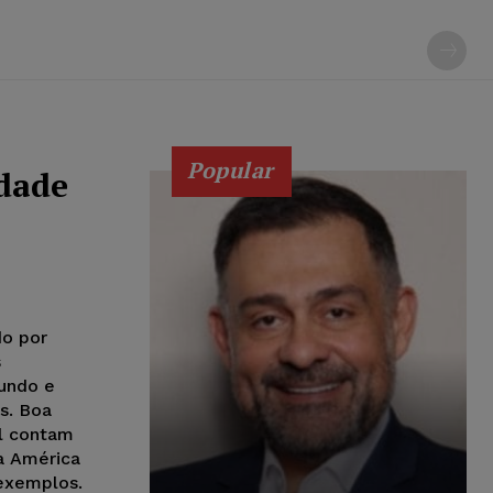
Popular
idade
do por
s
undo e
s. Boa
ul contam
a América
 exemplos.