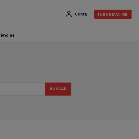
Conta
INSCREVA-SE
dências
BUSCAR