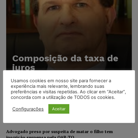
Composição da taxa de
juros
Carlos Henrique Abrão
-
07/08/2026
Usamos cookies em nosso site para fornecer a
experiência mais relevante, lembrando suas
preferências e visitas repetidas. Ao clicar em “Aceitar”,
Meta é alvo de denúncia após anúncios com conteúdo
concorda com a utilização de TODOS os cookies.
sexual infantil gerado por IA circularem em suas
plataformas
Configurações
Aceitar
NOTÍCIAS
07/08/2026
Advogado preso por suspeita de matar o filho tem
inscrição suspensa pela OAB-TO