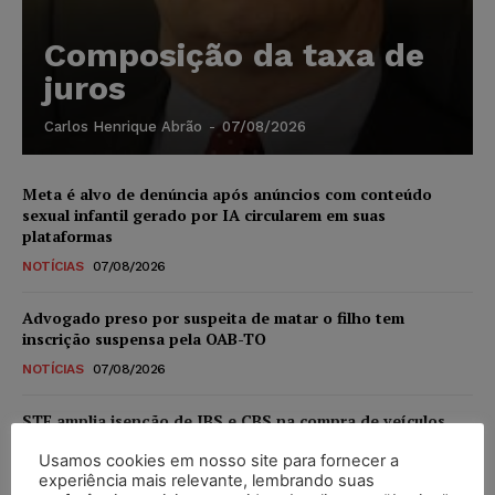
Composição da taxa de
juros
Carlos Henrique Abrão
-
07/08/2026
Meta é alvo de denúncia após anúncios com conteúdo
sexual infantil gerado por IA circularem em suas
plataformas
NOTÍCIAS
07/08/2026
Advogado preso por suspeita de matar o filho tem
inscrição suspensa pela OAB-TO
NOTÍCIAS
07/08/2026
STF amplia isenção de IBS e CBS na compra de veículos
novos para pessoas com deficiência e autistas de todos os
Usamos cookies em nosso site para fornecer a
níveis
experiência mais relevante, lembrando suas
DIREITO TRIBUTÁRIO
07/08/2026