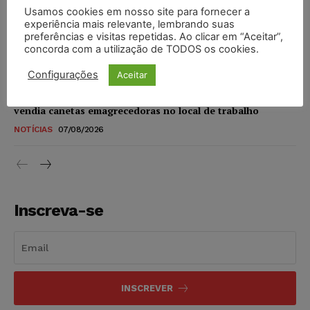
Usamos cookies em nosso site para fornecer a
STF amplia isenção de IBS e CBS na compra de veículos
experiência mais relevante, lembrando suas
novos para pessoas com deficiência e autistas de todos os
preferências e visitas repetidas. Ao clicar em “Aceitar”,
níveis
concorda com a utilização de TODOS os cookies.
DIREITO TRIBUTÁRIO
07/08/2026
Configurações
Aceitar
Justiça do Trabalho mantém justa causa de empregado que
vendia canetas emagrecedoras no local de trabalho
NOTÍCIAS
07/08/2026
Inscreva-se
INSCREVER