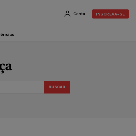
Conta
INSCREVA-SE
dências
ça
BUSCAR