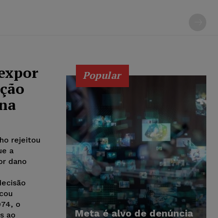
expor
Popular
ação
ena
ho rejeitou
ue a
or dano
decisão
icou
74, o
Meta é alvo de denúncia
os ao