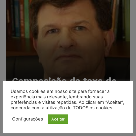
Composição da taxa de
juros
Usamos cookies em nosso site para fornecer a
experiência mais relevante, lembrando suas
Carlos Henrique Abrão
-
07/08/2026
preferências e visitas repetidas. Ao clicar em “Aceitar”,
concorda com a utilização de TODOS os cookies.
Meta é alvo de denúncia após anúncios com conteúdo
Configurações
Aceitar
sexual infantil gerado por IA circularem em suas
plataformas