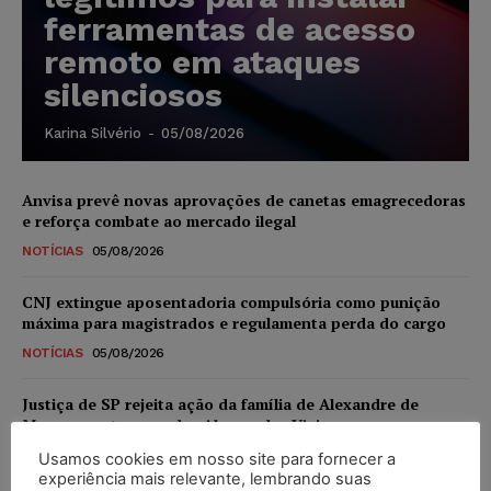
ferramentas de acesso
remoto em ataques
silenciosos
Karina Silvério
-
05/08/2026
Anvisa prevê novas aprovações de canetas emagrecedoras
e reforça combate ao mercado ilegal
NOTÍCIAS
05/08/2026
CNJ extingue aposentadoria compulsória como punição
máxima para magistrados e regulamenta perda do cargo
NOTÍCIAS
05/08/2026
Justiça de SP rejeita ação da família de Alexandre de
Moraes contra senador Alessandro Vieira
NOTÍCIAS
05/08/2026
Usamos cookies em nosso site para fornecer a
experiência mais relevante, lembrando suas