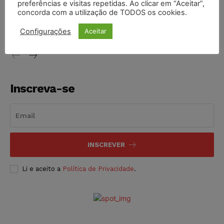
preferências e visitas repetidas. Ao clicar em “Aceitar”,
Conselho Nacional de Justiça determina afastamento da
concorda com a utilização de TODOS os cookies.
juíza Gabriela Hardt por dois anos
NOTÍCIAS
05/08/2026
Configurações
Aceitar
Inscreva-se
INSCREVER
Li e aceito a
Política de Privacidade
.