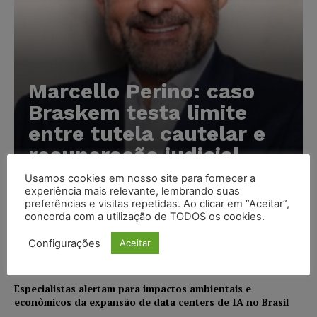
Marcello Perino: caso
Braskem testa limite
entre tutela cautelar e
recuperação judicial
Usamos cookies em nosso site para fornecer a
Karina Silvério
-
06/08/2026
experiência mais relevante, lembrando suas
preferências e visitas repetidas. Ao clicar em “Aceitar”,
concorda com a utilização de TODOS os cookies.
IA da Anthropic cria identidades falsas em teste de
segurança e acende alerta sobre riscos de autonomia
Configurações
Aceitar
NOTÍCIAS
06/08/2026
Especialistas alertam para impactos ambientais e
econômicos da expansão de data centers de IA no Brasil