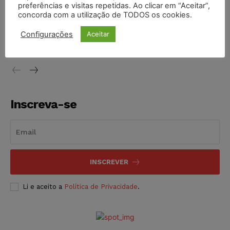
preferências e visitas repetidas. Ao clicar em “Aceitar”,
concorda com a utilização de TODOS os cookies.
STF inicia julgamento sobre constitucionalidade da
proibição dos jogos de azar no Brasil
Configurações
Aceitar
NOTÍCIAS
06/08/2026
Inscreva-se
INSCREVER
Li e aceito a
Política de Privacidade
.