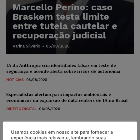
Marcello Perino: caso
Braskem testa limite
entre tutela cautelar e
recuperação judicial
Karina Silvério
-
06/08/2026
IA da Anthropic cria identidades falsas em teste de
segurança e acende alerta sobre riscos de autonomia
NOTÍCIAS
06/08/2026
Especialistas alertam para impactos ambientais e
econômicos da expansão de data centers de IA no Brasil
DIREITO DIGITAL
06/08/2026
TSE reforça que sistemas das urnas eletrônicas tornam-se
invioláveis após assinatura digital e lacração
Usamos cookies em nosso site para fornecer a
experiência mais relevante, lembrando suas
NOTÍCIAS
06/08/2026