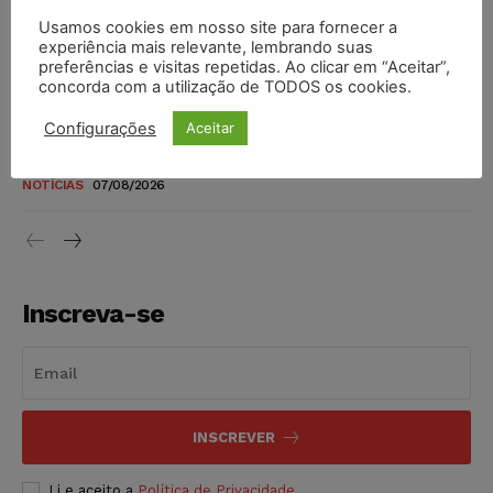
Usamos cookies em nosso site para fornecer a
Justiça do Trabalho mantém justa causa de empregado que
experiência mais relevante, lembrando suas
vendia canetas emagrecedoras no local de trabalho
preferências e visitas repetidas. Ao clicar em “Aceitar”,
NOTÍCIAS
07/08/2026
concorda com a utilização de TODOS os cookies.
Configurações
Aceitar
Justiça de SP decreta prisão de suspeito investigado na
morte de advogado
NOTÍCIAS
07/08/2026
Inscreva-se
INSCREVER
Li e aceito a
Política de Privacidade
.