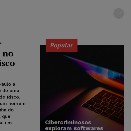
r
Popular
 no
isco
Paulo a
o de uma
de Risco.
de um homem
nha do
s que
Cibercriminosos
ou um
exploram softwares