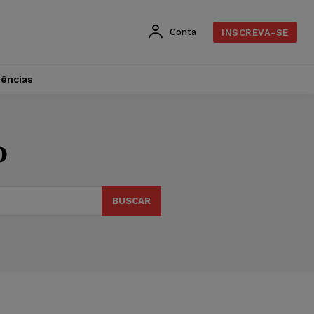
Conta
INSCREVA-SE
dências
o
BUSCAR