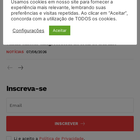
Usamos cookies em nosso site para fornecer a
STF amplia isenção de IBS e CBS na compra de veículos
experiência mais relevante, lembrando suas
novos para pessoas com deficiência e autistas de todos os
preferências e visitas repetidas. Ao clicar em “Aceitar”,
níveis
concorda com a utilização de TODOS os cookies.
DIREITO TRIBUTÁRIO
07/08/2026
Configurações
Aceitar
Justiça do Trabalho mantém justa causa de empregado que
vendia canetas emagrecedoras no local de trabalho
NOTÍCIAS
07/08/2026
Inscreva-se
INSCREVER
Li e aceito a
Política de Privacidade
.