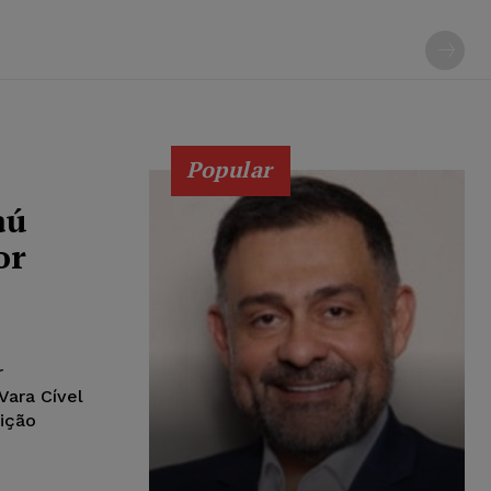
Popular
aú
or
r
Vara Cível
ição