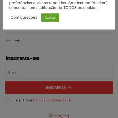
preferências e visitas repetidas. Ao clicar em “Aceitar”,
DIREITO TRIBUTÁRIO
07/08/2026
concorda com a utilização de TODOS os cookies.
Justiça do Trabalho mantém justa causa de empregado que
Configurações
Aceitar
vendia canetas emagrecedoras no local de trabalho
NOTÍCIAS
07/08/2026
Inscreva-se
INSCREVER
Li e aceito a
Política de Privacidade
.