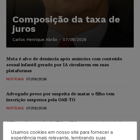
Composição da taxa de
juros
Carlos Henrique Abrão
-
07/08/2026
Meta é alvo de denúncia após anúncios com conteúdo
sexual infantil gerado por IA circularem em suas
plataformas
NOTÍCIAS
07/08/2026
Advogado preso por suspeita de matar o filho tem
inscrição suspensa pela OAB-TO
NOTÍCIAS
07/08/2026
STF amplia isenção de IBS e CBS na compra de veículos
novos para pessoas com deficiência e autistas de todos os
Usamos cookies em nosso site para fornecer a
níveis
experiência mais relevante, lembrando suas