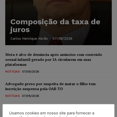
Composição da taxa de
juros
Carlos Henrique Abrão
-
07/08/2026
Meta é alvo de denúncia após anúncios com conteúdo
sexual infantil gerado por IA circularem em suas
plataformas
NOTÍCIAS
07/08/2026
Advogado preso por suspeita de matar o filho tem
inscrição suspensa pela OAB-TO
NOTÍCIAS
07/08/2026
STF amplia isenção de IBS e CBS na compra de veículos
novos para pessoas com deficiência e autistas de todos os
Usamos cookies em nosso site para fornecer a