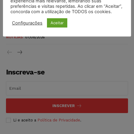
experiência mais relevante, lembrando suas
níveis
preferências e visitas repetidas. Ao clicar em “Aceitar”,
DIREITO TRIBUTÁRIO
07/08/2026
concorda com a utilização de TODOS os cookies.
Configurações
Aceitar
Justiça do Trabalho mantém justa causa de empregado que
vendia canetas emagrecedoras no local de trabalho
NOTÍCIAS
07/08/2026
Inscreva-se
INSCREVER
Li e aceito a
Política de Privacidade
.