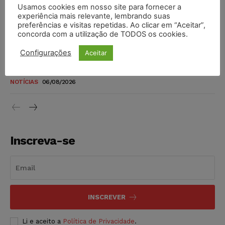
Usamos cookies em nosso site para fornecer a
TSE reforça que sistemas das urnas eletrônicas tornam-se
experiência mais relevante, lembrando suas
invioláveis após assinatura digital e lacração
preferências e visitas repetidas. Ao clicar em “Aceitar”,
concorda com a utilização de TODOS os cookies.
NOTÍCIAS
06/08/2026
Configurações
Aceitar
STF inicia julgamento sobre constitucionalidade da
proibição dos jogos de azar no Brasil
NOTÍCIAS
06/08/2026
Inscreva-se
INSCREVER
Li e aceito a
Política de Privacidade
.