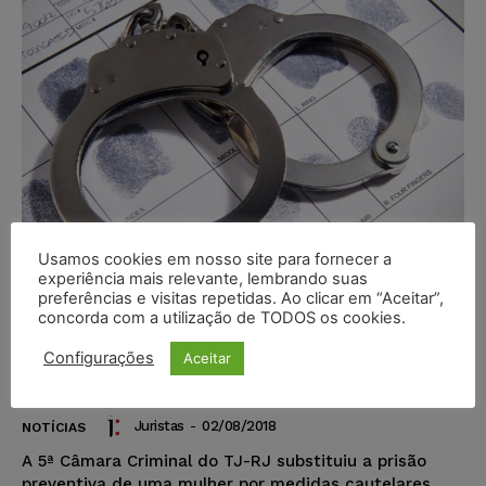
Usamos cookies em nosso site para fornecer a
experiência mais relevante, lembrando suas
preferências e visitas repetidas. Ao clicar em “Aceitar”,
concorda com a utilização de TODOS os cookies.
Prisão preventiva não é devida se
pessoa não é perigosa nem há
Configurações
Aceitar
risco à ordem pública
Juristas
-
02/08/2018
NOTÍCIAS
A 5ª Câmara Criminal do TJ-RJ substituiu a prisão
preventiva de uma mulher por medidas cautelares