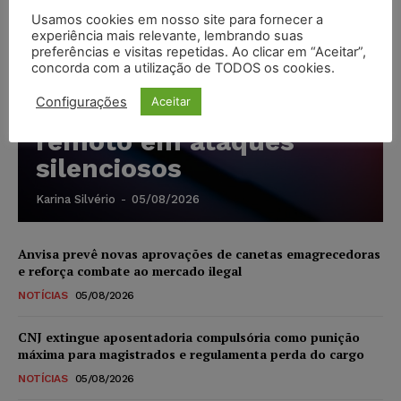
Usamos cookies em nosso site para fornecer a
Cibercriminosos
experiência mais relevante, lembrando suas
preferências e visitas repetidas. Ao clicar em “Aceitar”,
exploram softwares
concorda com a utilização de TODOS os cookies.
legítimos para instalar
Configurações
Aceitar
ferramentas de acesso
remoto em ataques
silenciosos
Karina Silvério
-
05/08/2026
Anvisa prevê novas aprovações de canetas emagrecedoras
e reforça combate ao mercado ilegal
NOTÍCIAS
05/08/2026
CNJ extingue aposentadoria compulsória como punição
máxima para magistrados e regulamenta perda do cargo
NOTÍCIAS
05/08/2026