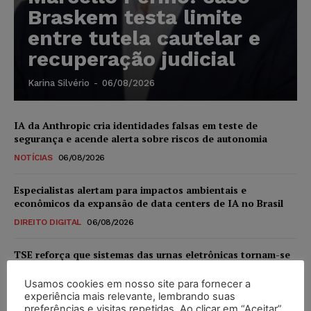
Braskem testa limite
entre tutela cautelar e
recuperação judicial
Karina Silvério
-
06/08/2026
IA da Anthropic cria identidades falsas em teste de
segurança e acende alerta sobre riscos de autonomia
NOTÍCIAS
06/08/2026
Especialistas alertam para impactos ambientais e
econômicos da expansão de data centers de IA no Brasil
DIREITO DIGITAL
06/08/2026
TSE reforça que sistemas das urnas eletrônicas tornam-se
invioláveis após assinatura digital e lacração
Usamos cookies em nosso site para fornecer a
NOTÍCIAS
06/08/2026
experiência mais relevante, lembrando suas
preferências e visitas repetidas. Ao clicar em “Aceitar”,