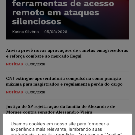
ferramentas de acesso
remoto em ataques
silenciosos
Karina Silvério
-
05/08/2026
Anvisa prevê novas aprovações de canetas emagrecedoras
e reforça combate ao mercado ilegal
NOTÍCIAS
05/08/2026
CNJ extingue aposentadoria compulsória como punição
máxima para magistrados e regulamenta perda do cargo
NOTÍCIAS
05/08/2026
Justiça de SP rejeita ação da família de Alexandre de
Moraes contra senador Alessandro Vieira
NOTÍCIAS
05/08/2026
Usamos cookies em nosso site para fornecer a
experiência mais relevante, lembrando suas
Conselho Nacional de Justiça determina afastamento da
preferências e visitas repetidas. Ao clicar em “Aceitar”,