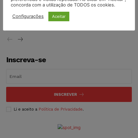
concorda com a utilização de TODOS os cookies.
Justiça do Trabalho mantém justa causa de empregado que
vendia canetas emagrecedoras no local de trabalho
Configurações
Aceitar
NOTÍCIAS
07/08/2026
Inscreva-se
INSCREVER
Li e aceito a
Política de Privacidade
.