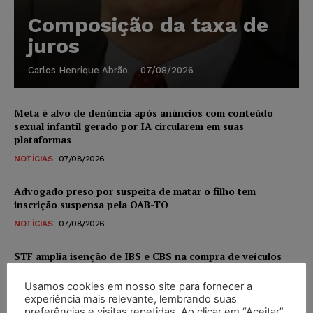
Composição da taxa de
juros
Carlos Henrique Abrão
-
07/08/2026
Meta é alvo de denúncia após anúncios com conteúdo
sexual infantil gerado por IA circularem em suas
plataformas
NOTÍCIAS
07/08/2026
Advogado preso por suspeita de matar o filho tem
inscrição suspensa pela OAB-TO
NOTÍCIAS
07/08/2026
STF amplia isenção de IBS e CBS na compra de veículos
novos para pessoas com deficiência e autistas de todos os
níveis
Usamos cookies em nosso site para fornecer a
experiência mais relevante, lembrando suas
DIREITO TRIBUTÁRIO
07/08/2026
preferências e visitas repetidas. Ao clicar em “Aceitar”,