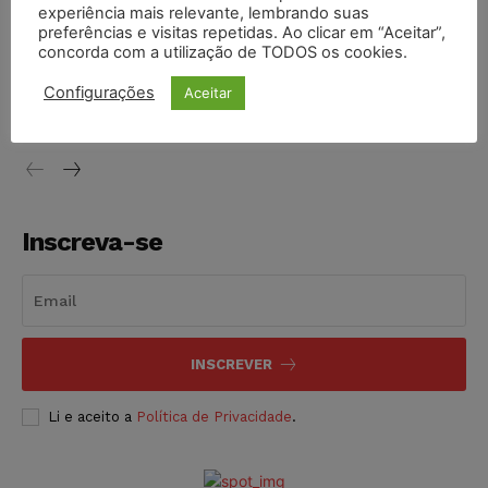
experiência mais relevante, lembrando suas
NOTÍCIAS
07/08/2026
preferências e visitas repetidas. Ao clicar em “Aceitar”,
concorda com a utilização de TODOS os cookies.
Justiça de SP decreta prisão de suspeito investigado na
morte de advogado
Configurações
Aceitar
NOTÍCIAS
07/08/2026
Inscreva-se
INSCREVER
Li e aceito a
Política de Privacidade
.