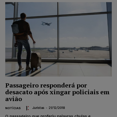
Passageiro responderá por
desacato após xingar policiais em
avião
Juristas
-
21/12/2018
NOTÍCIAS
O passageiro que proferiu palavras chulas e