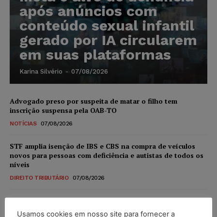
após anúncios com
conteúdo sexual infantil
gerado por IA circularem
em suas plataformas
Karina Silvério
-
07/08/2026
Advogado preso por suspeita de matar o filho tem
inscrição suspensa pela OAB-TO
NOTÍCIAS
07/08/2026
STF amplia isenção de IBS e CBS na compra de veículos
novos para pessoas com deficiência e autistas de todos os
níveis
DIREITO TRIBUTÁRIO
07/08/2026
Justiça do Trabalho mantém justa causa de empregado que
vendia canetas emagrecedoras no local de trabalho
Usamos cookies em nosso site para fornecer a