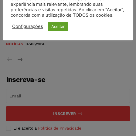
novos para pessoas com deficiência e autistas de todos os
experiência mais relevante, lembrando suas
níveis
preferências e visitas repetidas. Ao clicar em “Aceitar”,
concorda com a utilização de TODOS os cookies.
DIREITO TRIBUTÁRIO
07/08/2026
Configurações
Aceitar
Justiça do Trabalho mantém justa causa de empregado que
vendia canetas emagrecedoras no local de trabalho
NOTÍCIAS
07/08/2026
Inscreva-se
INSCREVER
Li e aceito a
Política de Privacidade
.