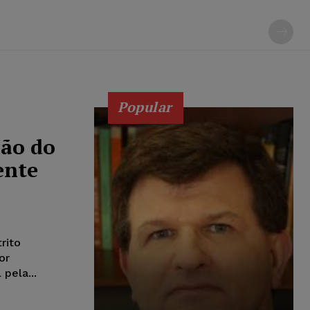
Popular
ão do
ente
rito
or
pela...