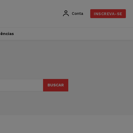
Conta
INSCREVA-SE
dências
BUSCAR