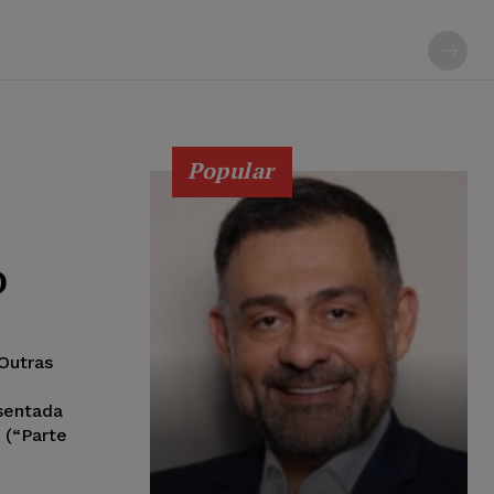
Popular
D
 Outras
sentada
 (“Parte