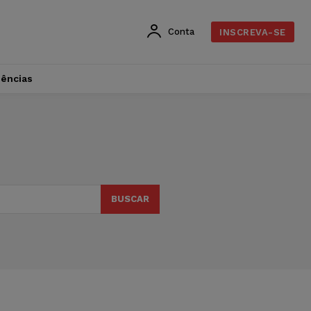
Conta
INSCREVA-SE
dências
BUSCAR