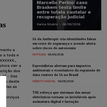
Marcello Perino: caso
Braskem testa limite
entre tutela cautelar e
recuperação judicial
as
Karina Silvério
-
06/08/2026
IA da Anthropic cria identidades falsas
em teste de segurança e acende alerta
sobre riscos de autonomia
umento a
o a toda e
NOTÍCIAS
06/08/2026
XXXXXX.,
tora vier a
Especialistas alertam para impactos
ambientais e econômicos da expansão de
scrição dos
data centers de IA no Brasil
a 2ª - Das
eitos deste
DIREITO DIGITAL
06/08/2026
 todas as
e
TSE reforça que sistemas das urnas
eletrônicas tornam-se invioláveis após
s serviços
assinatura digital e lacração