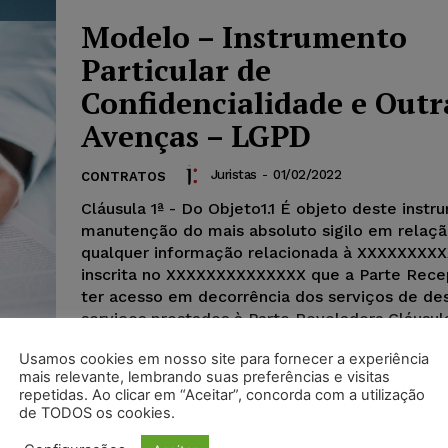
Modelo – Instrumento
Particular de
Confidencialidade e Outr
Avenças – LGPD
Juristas
-
01/02/2022
CONTRATOS
Cláusula 1ª - Do Objeto1.1 É objeto deste instr
manutenção do mais absoluto sigilo em relaçã
qualquer informação relacionada à XXXXXXXXX
inscrita no XXXXXXXXXXXXXX que a Parte Recep
ter acesso em decorrência dos serviços de de
serviços prestados à Parte Reveladora.Cláusul
Informações Confidenciais2.1 Para todos os ef
Usamos cookies em nosso site para fornecer a experiência
instrumento, serão consideradas confidenciais,
mais relevante, lembrando suas preferências e visitas
informações relacionadas à XXXX a que a Part
repetidas. Ao clicar em “Aceitar”, concorda com a utilização
Receptora vier a ter acesso em decorrência do
de TODOS os cookies.
prestados à Parte Reveladora (“Informações