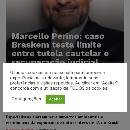
Marcello Perino: caso
Braskem testa limite
entre tutela cautelar e
recuperação judicial
Usamos cookies em nosso site para fornecer a
Karina Silvério
-
06/08/2026
experiência mais relevante, lembrando suas
preferências e visitas repetidas. Ao clicar em “Aceitar”,
concorda com a utilização de TODOS os cookies.
IA da Anthropic cria identidades falsas em teste de
segurança e acende alerta sobre riscos de autonomia
Configurações
Aceitar
NOTÍCIAS
06/08/2026
Especialistas alertam para impactos ambientais e
econômicos da expansão de data centers de IA no Brasil