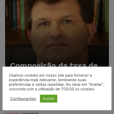
Composição da taxa de
juros
Usamos cookies em nosso site para fornecer a
experiência mais relevante, lembrando suas
Carlos Henrique Abrão
-
07/08/2026
preferências e visitas repetidas. Ao clicar em “Aceitar”,
concorda com a utilização de TODOS os cookies.
Meta é alvo de denúncia após anúncios com conteúdo
Configurações
Aceitar
sexual infantil gerado por IA circularem em suas
plataformas
NOTÍCIAS
07/08/2026