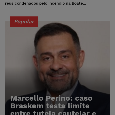
réus condenados pelo incêndio na Boate...
Popular
Marcello Perino: caso
Braskem testa limite
entre tutela cautelar e