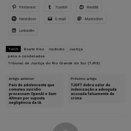
Pinterest
Tumblr
Reddit
Nextdoor
E-mail
Mastodon
LinkedIn
TAGS
Boate Kiss
incêndio
Justiça
pena a condenados
Tribunal de Justiça do Rio Grande do Sul (TJRS)
Artigo anterior
Próximo artigo
Pais de adolescente que
TJDFT dobra valor de
cometeu suicídio
indenização a advogada
processam OpenAI e Sam
acusada falsamente de
Altman por suposta
crime
negligência da IA