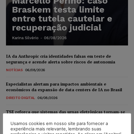
Marcello Perino: caso
Braskem testa limite
entre tutela cautelar e
recuperação judicial
Karina Silvério
-
06/08/2026
IA da Anthropic cria identidades falsas em teste de
segurança e acende alerta sobre riscos de autonomia
NOTÍCIAS
06/08/2026
Especialistas alertam para impactos ambientais e
econômicos da expansão de data centers de IA no Brasil
DIREITO DIGITAL
06/08/2026
TSE reforça que sistemas das urnas eletrônicas tornam-se
invioláveis após assinatura digital e lacração
Usamos cookies em nosso site para fornecer a
NOTÍCIAS
06/08/2026
experiência mais relevante, lembrando suas