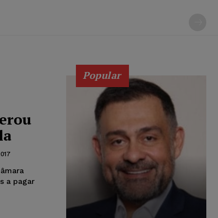
Popular
perou
la
2017
Câmara
s a pagar