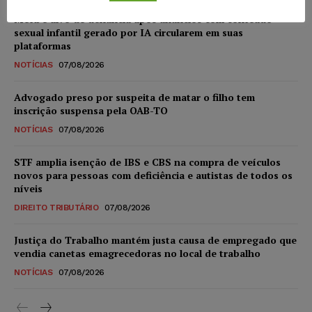
Meta é alvo de denúncia após anúncios com conteúdo
sexual infantil gerado por IA circularem em suas
plataformas
NOTÍCIAS
07/08/2026
Advogado preso por suspeita de matar o filho tem
inscrição suspensa pela OAB-TO
NOTÍCIAS
07/08/2026
STF amplia isenção de IBS e CBS na compra de veículos
novos para pessoas com deficiência e autistas de todos os
níveis
DIREITO TRIBUTÁRIO
07/08/2026
Justiça do Trabalho mantém justa causa de empregado que
vendia canetas emagrecedoras no local de trabalho
NOTÍCIAS
07/08/2026