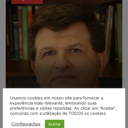
Composição da taxa de
Usamos cookies em nosso site para fornecer a
experiência mais relevante, lembrando suas
juros
preferências e visitas repetidas. Ao clicar em “Aceitar”,
concorda com a utilização de TODOS os cookies.
Carlos Henrique Abrão
-
07/08/2026
Configurações
Aceitar