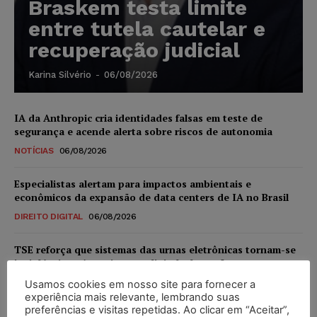
Braskem testa limite
entre tutela cautelar e
recuperação judicial
Karina Silvério
-
06/08/2026
IA da Anthropic cria identidades falsas em teste de
segurança e acende alerta sobre riscos de autonomia
NOTÍCIAS
06/08/2026
Especialistas alertam para impactos ambientais e
econômicos da expansão de data centers de IA no Brasil
DIREITO DIGITAL
06/08/2026
TSE reforça que sistemas das urnas eletrônicas tornam-se
invioláveis após assinatura digital e lacração
NOTÍCIAS
06/08/2026
Usamos cookies em nosso site para fornecer a
experiência mais relevante, lembrando suas
preferências e visitas repetidas. Ao clicar em “Aceitar”,
STF inicia julgamento sobre constitucionalidade da