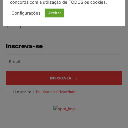
concorda com a utilização de TODOS os cookies.
proibição dos jogos de azar no Brasil
Configurações
Aceitar
NOTÍCIAS
06/08/2026
Inscreva-se
INSCREVER
Li e aceito a
Política de Privacidade
.